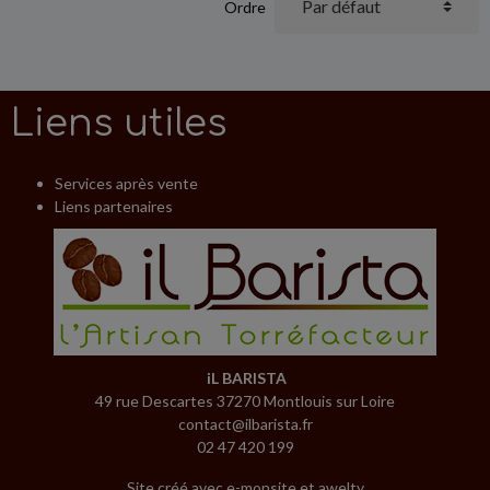
Ordre
Liens utiles
Services après vente
Liens partenaires
iL BARISTA
49 rue Descartes 37270 Montlouis sur Loire
contact@ilbarista.fr
02 47 420 199
Site créé avec
e-monsite
et
awelty