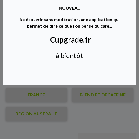
NOUVEAU
Sur place vous pouvez déguster le café du jour
à découvrir sans modération, une application qui
préparé sur une
VA 358 Victoria Arduino à levier
permet de dire ce que l on pense du café...
Catégories
Cupgrade.fr
à bientôt
AFRIQUE
AMÉRIQUE CENTRALE
AMÉRIQUE DU SUD
INDE & INDONÉSIE
FRANCE
BLEND ET DÉCAFÉINÉ
RÉGION AUSTRALIE