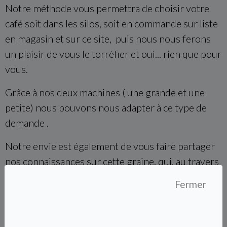
Notre méthode vous permettra de choisir votre
café soit dans les silos, soit en commande sur liste
en magasin et sur ce site, puis nous nous ferons
un plaisir de vous le torréfier et oui... rien que pour
vous.
Grâce à nos deux machines ( une grande et une
petite) nous pouvons nous adapter à ce type de
demande .
Notre envie est également de vous faire partager
nos connaissances sur cette graine, qui, au travers
d'ateliers, auront pour but de vous faire plonger
Fermer
dans ce monde de saveurs riches et subtiles ( la
cerise du caféier développe en effet plus de 850
arômes)