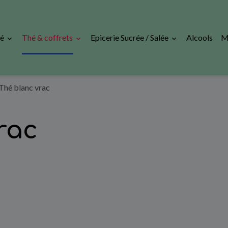
fé
Thé & coffrets
Epicerie Sucrée / Salée
Alcools
M
Thé blanc vrac
rac