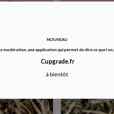
Thé Blanc, Notes
Jasmin, Notes Litchi,
Abricot, Fruit de la
Pamplemousse, Pêche de
Passion, RoseLa
Vigne, RoseLa fraîcheur
délicatesse du thé blanc
herbacée...
alliée...
15,00€ TTC
14,00€ TTC
NOUVEAU
s modération, une application qui permet de dire ce que l on 
Cupgrade.fr
Ajouter au panier
Ajouter au panier
à bientôt