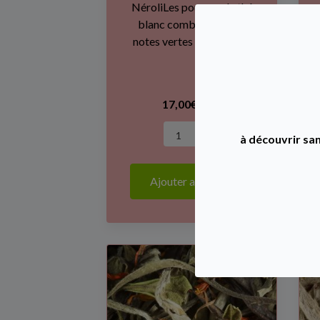
NéroliLes pousses de thé
blanc combinent leurs
notes vertes à la saveur...
17,00€ TTC
à découvrir san
Ajouter au panier