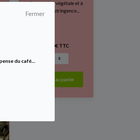
liqueur vive, végétale et à
la légère astringence...
Fermer
14,00€ TTC
pense du café...
Ajouter au panier