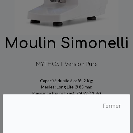
Moulin Simonelli
MYTHOS II Version Pure
Capacité du silo à café: 2 Kg;
Meules: Long Life Ø 85 mm;
Puissance (tours fixes): 750W (115V)
/ 650W (230V);
Fermer
Puissance (tours variables): 750W
(115 V) /650W (230V)
Tension: 115/230V
Fréquence: 50/60 Hz;
Production max conseillée: 12 Kg/