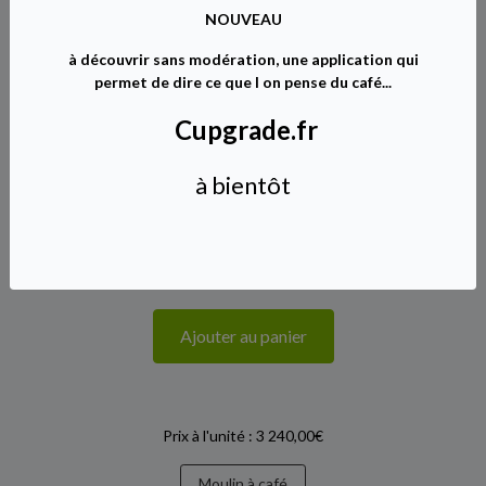
jour;
NOUVEAU
Dim.: (LxPxH) 202x416x518mm;
à découvrir sans modération, une application qui
Poids net/brut: 23/25 Kg;
permet de dire ce que l on pense du café...
Disponibilité :
En cours de réapprovisionnement, livraison en 10
jours
Cupgrade.fr
3 240,00€ TTC
à bientôt
Ajouter au panier
Prix à l'unité : 3 240,00€
Moulin à café