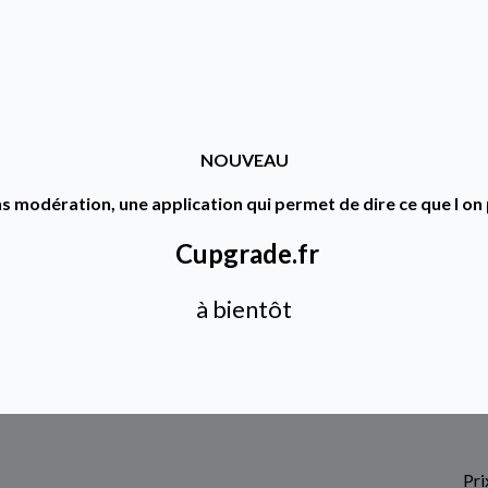
Mélange de thé vert Sencha 
aux fruits rouges et à l
Disponibilité :
En
NOUVEAU
7,
s modération, une application qui permet de dire ce que l on 
Cupgrade.fr
à bientôt
A
Pri