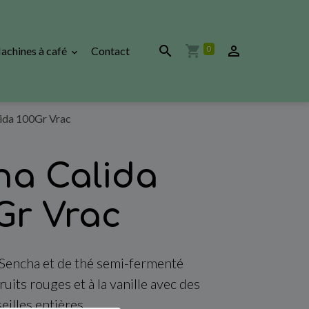
0
achines à café
Contact
ida 100Gr Vrac
ha Calida
Gr Vrac
 Sencha et de thé semi-fermenté
uits rouges et à la vanille avec des
eilles entières.