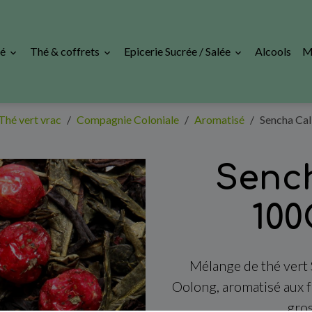
fé
Thé & coffrets
Epicerie Sucrée / Salée
Alcools
M
Thé vert vrac
Compagnie Coloniale
Aromatisé
Sencha Cal
Senc
100
Mélange de thé vert
Oolong, aromatisé aux fr
gros