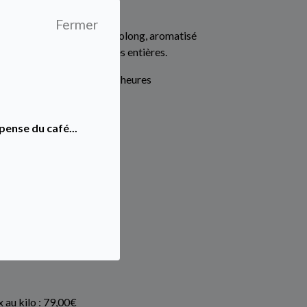
Fermer
et de thé semi-fermenté Oolong, aromatisé
a vanille avec des groseilles entières.
 stock, livraison en 24/48 heures
90€ TTC
pense du café...
jouter au panier
x au kilo : 79,00€