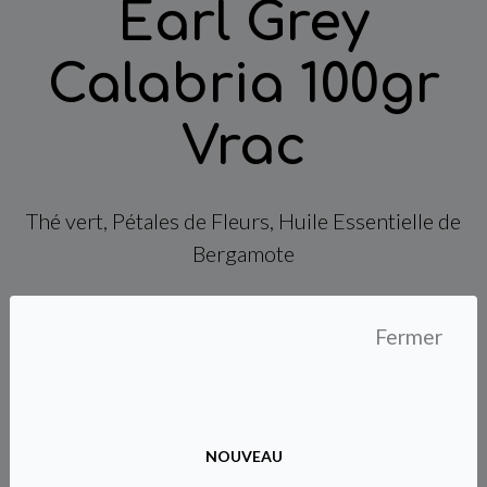
Earl Grey
Calabria 100gr
Vrac
Thé vert, Pétales de Fleurs, Huile Essentielle de
Bergamote
Déclinaison d'un thé Earl Grey sur un thé vert aromatisé à l'huile
Fermer
essentielle de bergamote. Fraîcheur, vivacité et saveur
caractéristique de la bergamote sont les trois atouts de ce mélange
savoureux.
Note dominante : Agrumes
Type(s) d'infusion(s) : Thé vert
NOUVEAU
Saveur principale : Bergamote