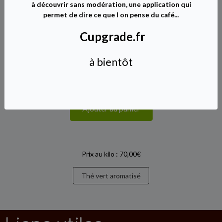
à découvrir sans modération, une application qui
Disponibilité :
En stock, livraison en 24/48 heures
permet de dire ce que l on pense du café...
6,50€ TTC
Cupgrade.fr
à bientôt
Ajouter au panier
Prix au kilo : 70,00€
Thé vert aromatisé